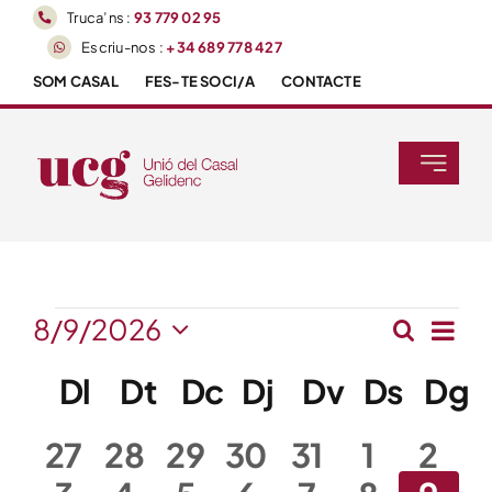
Skip
Truca’ns :
93 779 02 95
to
Escriu-nos :
+34 689 778 427
content
SOM CASAL
FES-TE SOCI/A
CONTACTE
Toggle
Navigati
Inici
Agenda
Esdeveniment
8/9/2026
Na
Cerca
Nave
Mes
Selecciona
Activitats
De
Calendari
Dl
Dilluns
Dt
Dimarts
Dc
Dimecres
Dj
Dijous
Dv
Divendre
Ds
Dissa
Dg
D
una
Visual
data.
Vis
De
I
Tallers
0
0
0
0
0
0
0
27
28
29
30
31
1
2
Es
Esdeveniments
Cerc