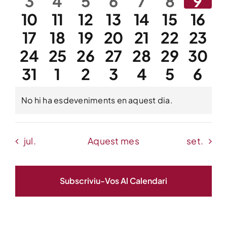
0
0
0
0
0
0
0
3
4
5
6
7
8
9
Esdeveniments
Esdeveniments
Esdeveniments
Esdeveniments
Esdevenimen
Esdeven
Esde
Entrades
D'Es
0
0
0
0
0
0
0
10
11
12
13
14
15
16
Esdeveniments
Esdeveniments
Esdeveniments
Esdeveniments
Esdevenime
Esdeven
Esde
0
0
0
0
0
0
0
17
18
19
20
21
22
23
Esdeveniments
Esdeveniments
Esdeveniments
Esdeveniments
Esdevenimen
Esdeven
Esde
Entitats
0
0
0
0
0
0
0
24
25
26
27
28
29
30
Esdeveniments
Esdeveniments
Esdeveniments
Esdeveniments
Esdevenimen
Esdeven
Esde
0
0
0
0
0
0
0
31
1
2
3
4
5
6
Esdeveniments
Esdeveniments
Esdeveniments
Esdeveniments
Esdevenimen
Esdeven
Esde
75 aniversari
Esdeveniments
Esdeveniments
Esdeveniments
Esdeveniments
Esdevenime
Esdeven
Esde
No hi ha esdeveniments en aquest dia.
Avís
Fundació
jul.
Aquest mes
set.
Serveis
Subscriviu-Vos Al Calendari