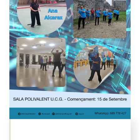
Entrades
Entitats
75 aniversari
Fundació
Serveis