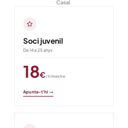
Casal.
Entrades
Entitats
Soci juvenil
75 aniversari
De 14 a 25 anys
Fundació
18
€
/ trimestre
Serveis
Apunta-t'hi →