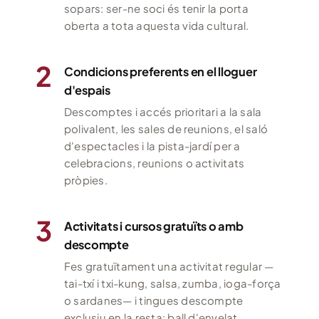
sopars: ser-ne soci és tenir la porta
oberta a tota aquesta vida cultural.
2
Condicions preferents en el lloguer
d'espais
Descomptes i accés prioritari a la sala
polivalent, les sales de reunions, el saló
d'espectacles i la pista-jardí per a
celebracions, reunions o activitats
pròpies.
3
Activitats i cursos gratuïts o amb
descompte
Fes gratuïtament una activitat regular —
tai-txí i txi-kung, salsa, zumba, ioga-força
o sardanes— i tingues descompte
exclusiu en la resta: ball d'envelat,