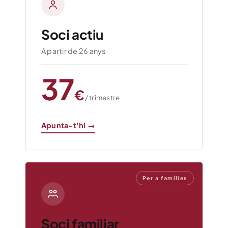
Soci actiu
A partir de 26 anys
37
€
/ trimestre
Apunta-t'hi →
Per a famílies
Soci familiar