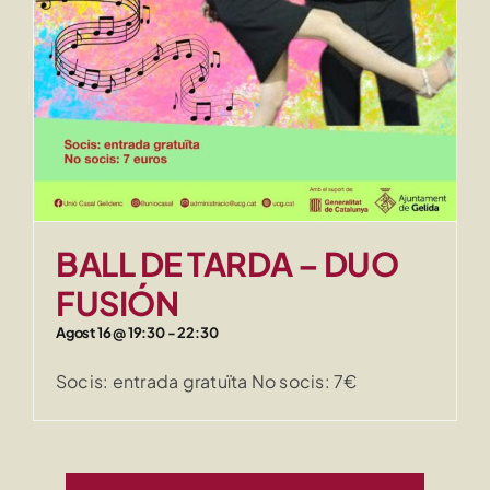
BALL DE TARDA – DUO
FUSIÓN
Agost 16 @ 19:30
-
22:30
Socis: entrada gratuïta No socis: 7€