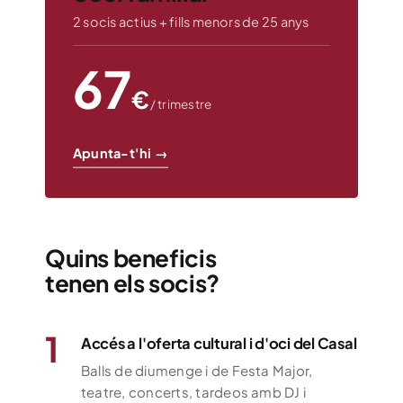
2 socis actius + fills menors de 25 anys
67
€
/ trimestre
Apunta-t'hi →
Quins beneficis
tenen els socis?
1
Accés a l'oferta cultural i d'oci del Casal
Balls de diumenge i de Festa Major,
teatre, concerts, tardeos amb DJ i