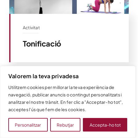
Activitat
Tonificació
Valorem la teva privadesa
Utilitzem cookies per millorar la teva experiència de
navegació, publicar anuncis o contingut personalitzats i
analitzar el nostre trànsit. En fer clic a "Acceptar-ho tot",
acceptes l'ús que fem de les cookies.
Español
Personalitzar
Rebutjar
Accepta-ho tot
Català