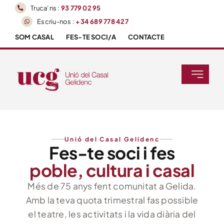
Skip
Truca’ns :
93 779 02 95
to
Escriu-nos :
+34 689 778 427
content
SOM CASAL
FES-TE SOCI/A
CONTACTE
Toggle
Navigati
Inici
Agenda
Unió del Casal Gelidenc
Fes-te soci i fes
poble, cultura i casal
Activitats
Més de 75 anys fent comunitat a Gelida.
Tallers
Amb la teva quota trimestral fas possible
el teatre, les activitats i la vida diària del