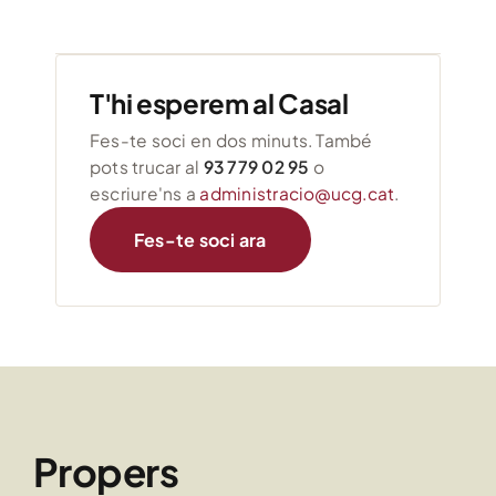
T'hi esperem al Casal
Fes-te soci en dos minuts. També
pots trucar al
93 779 02 95
o
escriure'ns a
administracio@ucg.cat
.
Fes-te soci ara
Propers