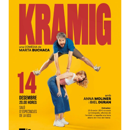
Entrades
Entitats
75 aniversari
Fundació
Serveis