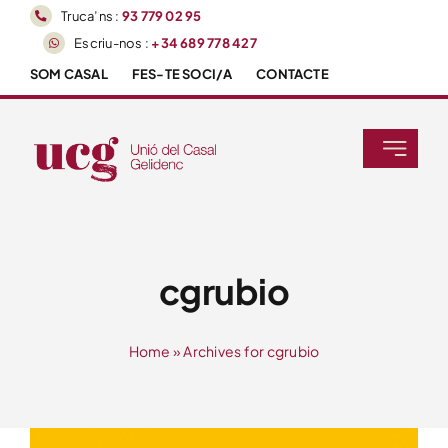
Skip
Truca’ns :
93 779 02 95
to
Escriu-nos :
+34 689 778 427
content
SOM CASAL
FES-TE SOCI/A
CONTACTE
Toggle
Navigati
Inici
Agenda
cgrubio
Activitats
Home
»
Archives for cgrubio
Tallers