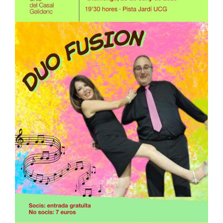
Entrades
Entitats
75 aniversari
Fundació
Serveis