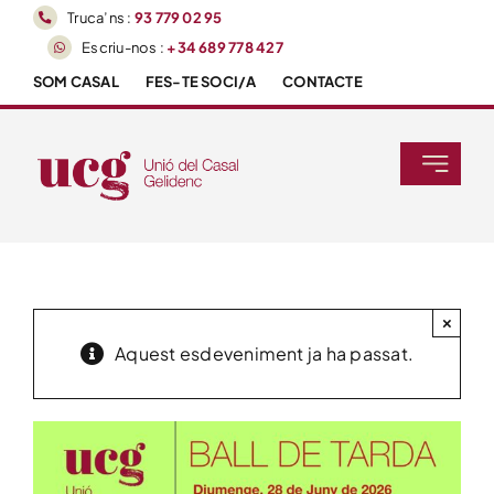
Skip
Truca’ns :
93 779 02 95
to
Escriu-nos :
+34 689 778 427
content
SOM CASAL
FES-TE SOCI/A
CONTACTE
Toggle
Navigati
Inici
Agenda
×
Aquest esdeveniment ja ha passat.
Activitats
Tallers