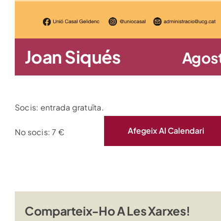
Joan Siqués
Agost
Socis: entrada gratuïta.
Afegeix Al Calendari
No socis: 7 €
Comparteix-Ho A Les Xarxes!