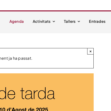
i
Agenda
Activitats
Tallers
Entrades
×
nt ja ha passat.