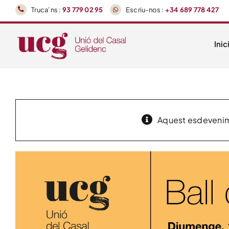
Skip
Truca’ns :
93 779 02 95
Escriu-nos :
+34 689 778 427
to
content
Inic
Aquest esdevenime