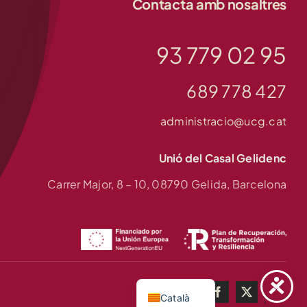
Contacta amb nosaltres
93 779 02 95
689 778 427
administracio@ucg.cat
Unió del Casal Gelidenc
Carrer Major, 8 – 10, 08790 Gelida, Barcelona
Español
Català