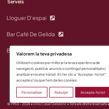
Serveis
Lloguer D’espai
Bar Café De Gelida
Bar Pista Jardí
Valorem la teva privadesa
Utilitzem cookies per millorar la teva experiència de
navegació, publicar anuncis o contingut personalitzats i
analitzar el nostre trànsit. En fer clic a "Acceptar-ho tot",
acceptes l'ús que fem de les cookies.
Personalitzar
Rebutjar
Accepta-ho tot
© 1950 - 2026 •
Unió Casal Gelidenc
• Tots els drets reservats