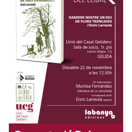
Entrades
Entitats
75 aniversari
Fundació
Serveis