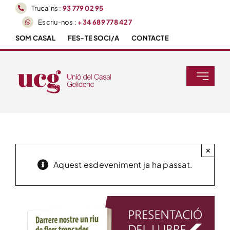
Skip
Truca’ns :
93 779 02 95
to
Escriu-nos :
+34 689 778 427
content
SOM CASAL
FES-TE SOCI/A
CONTACTE
Toggle
Navigati
Inici
Agenda
×
Aquest esdeveniment ja ha passat.
Activitats
Tallers