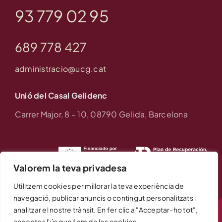
93 779 02 95
689 778 427
administracio@ucg.cat
Unió del Casal Gelidenc
Carrer Major, 8 – 10, 08790 Gelida, Barcelona
Valorem la teva privadesa
Utilitzem cookies per millorar la teva experiència de
© 1950 - 2026 •
Unió Casal Gelidenc
• Tots els drets
navegació, publicar anuncis o contingut personalitzats i
reservats • Desenvolupat per
SIFAC
analitzar el nostre trànsit. En fer clic a "Acceptar-ho tot",
acceptes l'ús que fem de les cookies.